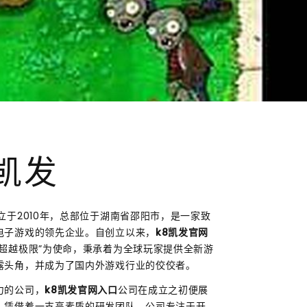
8凯发
立于2010年，总部位于湖南省邵阳市，是一家致
电子游戏的领先企业。自创立以来，
k8凯发官网
，超越极限”为使命，秉承着为全球玩家提供全新游
露头角，并成为了国内外游戏行业的佼佼者。
力的公司，
k8凯发官网入口
公司在成立之初便展
。凭借着一支高素质的研发团队，公司专注于开