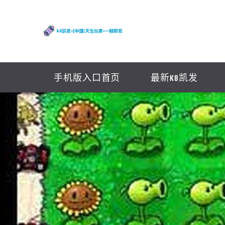
手机版入口首页
最新K8凯发