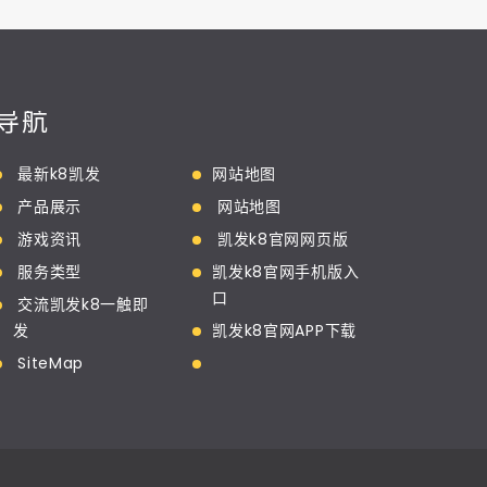
导航
最新k8凯发
网站地图
产品展示
网站地图
游戏资讯
凯发k8官网网页版
服务类型
凯发k8官网手机版入
口
交流凯发k8一触即
发
凯发k8官网APP下载
SiteMap