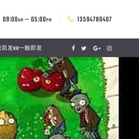
09:00
— 05:00
13594780407
AM
PM
流凯发K8一触即发