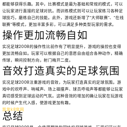
都能够获得乐趣。其中，比赛模式是最为基础和常规的模式，可以
让玩家进行直接的足球对抗。而训练模式则可以让玩家练习各种足
球技巧，磨练自己的技能。此外，游戏还新增了“大师联赛”、“在线
联赛”等模式，更加丰富多彩，可以满足多种类型玩家的需求。
操作更加流畅自如
实况足球2008的操作性比前作有了明显提升，游戏的操控也变得
更加流畅自如。玩家可以根据自己的意愿自由组合各种动作，精确
传球，瞬间控制方向，射门梅开二度。
音效打造真实的足球氛围
实况足球2008注重游戏的音效，为玩家打造真实的足球氛围。游
戏中的欢呼声、呐喊声、场上碰撞声、球员呼吸声等都能够让玩家
真切感受到足球运动的气氛。这种音效的增加的确让玩家在玩游戏
的时候产生代入感，使游戏更加有趣。
凯发k8官网
总结