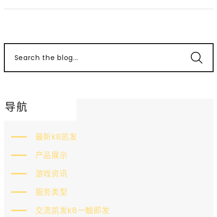
Search the blog...
导航
最新k8凯发
产品展示
游戏资讯
服务类型
交流凯发k8一触即发