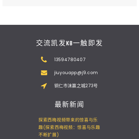
交流凯发K8一触即发
13594780407
jiuyouapp@j9.com
铜仁市沫赢之城273号
最新新闻
探索西梅视频带来的惊喜与乐
趣(探索西梅视频：惊喜与乐趣
不断扩展)