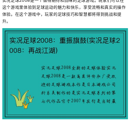
实况足球2008是一个值得期待和回味的足球游戏。玩家们可以在
这个游戏里体验到足球运动的魅力和快乐，享受流畅和真实的操作
体验。在这个游戏中，玩家的足球技巧和智慧都将得到挑战和提
升。